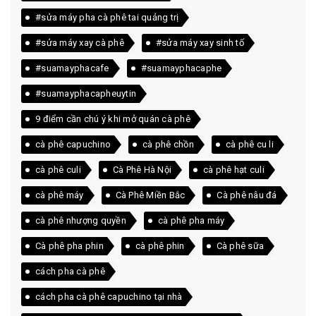
#sửa máy pha cà phê tai quảng trị
#sửa máy xay cà phê
#sửa máy xay sinh tố
#suamayphacafe
#suamayphacaphe
#suamayphacapheuytin
9 điểm cần chú ý khi mở quán cà phê
cà phê capuchino
cà phê chồn
cà phê cu li
cà phê culi
Cà Phê Hà Nội
cà phê hạt culi
cà phê máy
Cà Phê Miền Bắc
Cà phê nâu đá
cà phê nhượng quyền
cà phê pha máy
Cà phê pha phin
cà phê phin
Cà phê sữa
cách pha cà phê
cách pha cà phê capuchino tại nhà