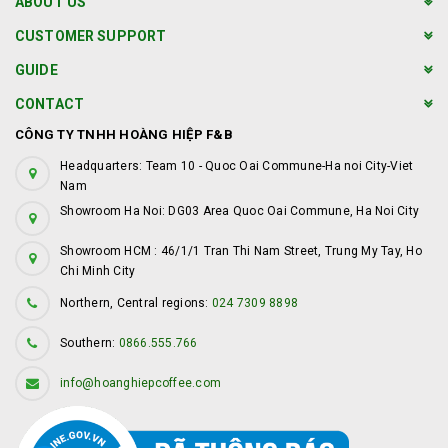
ABOUT US
CUSTOMER SUPPORT
GUIDE
CONTACT
CÔNG TY TNHH HOÀNG HIỆP F&B
Headquarters: Team 10 - Quoc Oai Commune-Ha noi City-Viet
Nam
Showroom Ha Noi: DG03 Area Quoc Oai Commune, Ha Noi City
Showroom HCM : 46/1/1 Tran Thi Nam Street, Trung My Tay, Ho
Chi Minh City
Northern, Central regions:
024 7309 8898
Southern:
0866.555.766
info@hoanghiepcoffee.com