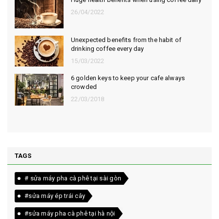
26/04/2022
Unexpected benefits from the habit of
drinking coffee every day
15/03/2022
6 golden keys to keep your cafe always
crowded
22/03/2018
TAGS
# sửa máy pha cà phê tại sài gòn
#sửa máy ép trái cây
#sửa máy pha cà phê tại hà nội