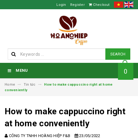
Login
Register
Checkout
SEARCH
0
MENU
Home
Tin tức
How to make cappuccino right at home
conveniently
How to make cappuccino right
at home conveniently
CÔNG TY TNHH HOÀNG HIỆP F&B
23/05/2022