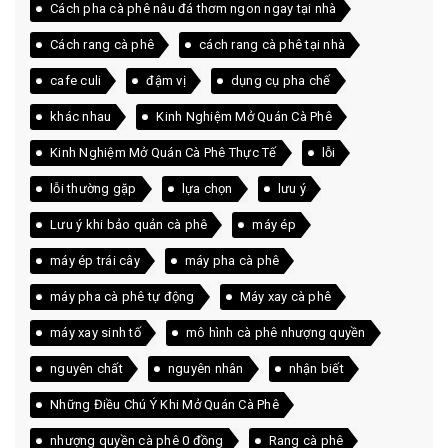
Cách pha cà phê nâu đá thơm ngon ngay tại nhà
Cách rang cà phê
cách rang cà phê tại nhà
cafe culi
đậm vị
dụng cụ pha chế
khác nhau
Kinh Nghiệm Mở Quán Cà Phê
Kinh Nghiệm Mở Quán Cà Phê Thực Tế
lỗi
lỗi thường gặp
lựa chọn
lưu ý
Lưu ý khi bảo quản cà phê
máy ép
máy ép trái cây
máy pha cà phê
máy pha cà phê tự động
Máy xay cà phê
máy xay sinh tố
mô hình cà phê nhượng quyền
nguyên chất
nguyên nhân
nhận biết
Những Điều Chú Ý Khi Mở Quán Cà Phê
nhượng quyền cà phê 0 đồng
Rang cà phê