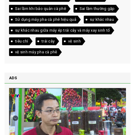
Sai lầm khi bảo quản cà phê
Sai lầm thường gặp
Sử dụng máy pha cà phê hiệu quả
sự khác nhau
sự khác nhau giữa máy ép trái cây và máy xay sinh tố
tiêu chí
trái cây
vệ sinh
vệ sinh máy pha cà phê
ADS