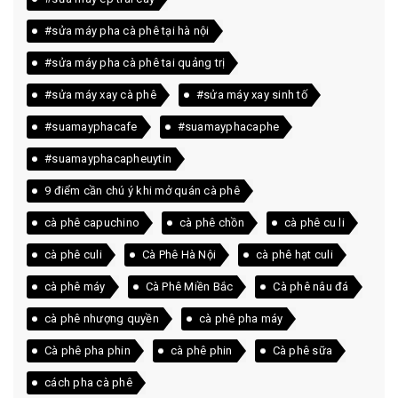
#sửa máy pha cà phê tại hà nội
#sửa máy pha cà phê tai quảng trị
#sửa máy xay cà phê
#sửa máy xay sinh tố
#suamayphacafe
#suamayphacaphe
#suamayphacapheuytin
9 điểm cần chú ý khi mở quán cà phê
cà phê capuchino
cà phê chồn
cà phê cu li
cà phê culi
Cà Phê Hà Nội
cà phê hạt culi
cà phê máy
Cà Phê Miền Bắc
Cà phê nâu đá
cà phê nhượng quyền
cà phê pha máy
Cà phê pha phin
cà phê phin
Cà phê sữa
cách pha cà phê