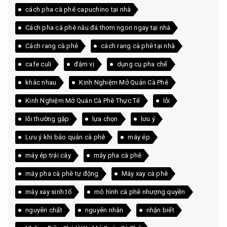
cách pha cà phê capuchino tại nhà
Cách pha cà phê nâu đá thơm ngon ngay tại nhà
Cách rang cà phê
cách rang cà phê tại nhà
cafe culi
đậm vị
dụng cụ pha chế
khác nhau
Kinh Nghiệm Mở Quán Cà Phê
Kinh Nghiệm Mở Quán Cà Phê Thực Tế
lỗi
lỗi thường gặp
lựa chọn
lưu ý
Lưu ý khi bảo quản cà phê
máy ép
máy ép trái cây
máy pha cà phê
máy pha cà phê tự động
Máy xay cà phê
máy xay sinh tố
mô hình cà phê nhượng quyền
nguyên chất
nguyên nhân
nhận biết