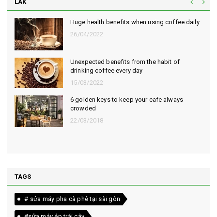
LAK
Huge health benefits when using coffee daily
26/04/2022
Unexpected benefits from the habit of
drinking coffee every day
15/03/2022
6 golden keys to keep your cafe always
crowded
22/03/2018
TAGS
# sửa máy pha cà phê tại sài gòn
#sửa máy ép trái cây