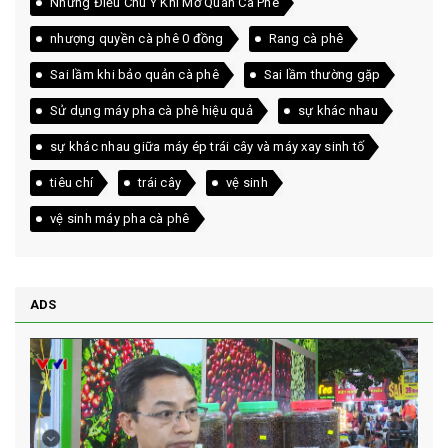
Những Điều Chú Ý Khi Mở Quán Cà Phê
nhượng quyền cà phê 0 đồng
Rang cà phê
Sai lầm khi bảo quản cà phê
Sai lầm thường gặp
Sử dụng máy pha cà phê hiệu quả
sự khác nhau
sự khác nhau giữa máy ép trái cây và máy xay sinh tố
tiêu chí
trái cây
vệ sinh
vệ sinh máy pha cà phê
ADS