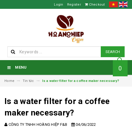
Login
Register
Checkout
SEARCH
0
MENU
Home
Tin tức
Is a water filter for a coffee maker necessary?
Is a water filter for a coffee
maker necessary?
CÔNG TY TNHH HOÀNG HIỆP F&B
04/06/2022